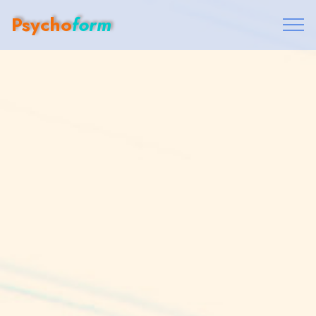
Psycho
form